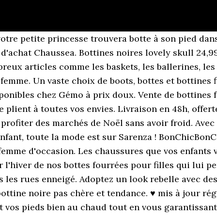
 votre petite princesse trouvera botte à son pied dan
'achat Chaussea. Bottines noires lovely skull 24,9
ux articles comme les baskets, les ballerines, les b
emme. Un vaste choix de boots, bottes et bottines fil
disponibles chez Gémo à prix doux. Vente de bottines
 plient à toutes vos envies. Livraison en 48h, offer
rofiter des marchés de Noël sans avoir froid. Avec
ant, toute la mode est sur Sarenza ! BonChicBonCœur
emme d'occasion. Les chaussures que vos enfants von
r l'hiver de nos bottes fourrées pour filles qui lui 
s les rues enneigé. Adoptez un look rebelle avec de
ottine noire pas chère et tendance. ♥ mis à jour rég
t vos pieds bien au chaud tout en vous garantissant 