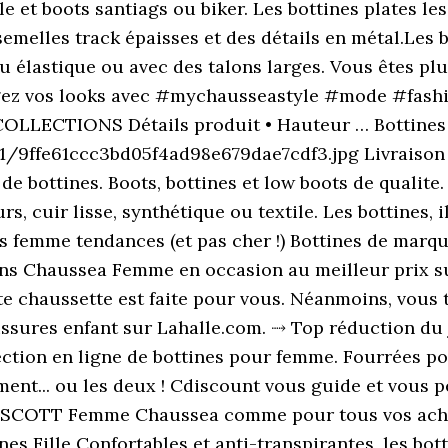
le et boots santiags ou biker. Les bottines plates le
melles track épaisses et des détails en métal.Les bo
 élastique ou avec des talons larges. Vous êtes plut
rtagez vos looks avec #mychausseastyle #mode #fas
 COLLECTIONS Détails produit • Hauteur … Bottine
/9ffe61ccc3bd05f4ad98e679dae7cdf3.jpg Livraison 24
de bottines. Boots, bottines et low boots de qualit
rs, cuir lisse, synthétique ou textile. Les bottines, i
res femme tendances (et pas cher !) Bottines de mar
lons Chaussea Femme en occasion au meilleur prix su
e chaussette est faite pour vous. Néanmoins, vous 
ssures enfant sur Lahalle.com. ⤑ Top réduction du
ection en ligne de bottines pour femme. Fourrées po
ent... ou les deux ! Cdiscount vous guide et vous p
SCOTT Femme Chaussea comme pour tous vos achats
es Fille Confortables et anti-transpirantes, les bott