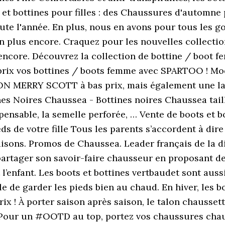
 et bottines pour filles : des Chaussures d'automne 
oute l'année. En plus, nous en avons pour tous les go
bien plus encore. Craquez pour les nouvelles collec
 encore. Découvrez la collection de bottine / boot
ix vos bottines / boots femme avec SPARTOO ! Modz
ON MERRY SCOTT à bas prix, mais également une lar
nes Noires Chaussea - Bottines noires Chaussea taill
pensable, la semelle perforée, … Vente de boots et 
ds de votre fille Tous les parents s’accordent à dire 
 saisons. Promos de Chaussea. Leader français de la 
partager son savoir-faire chausseur en proposant des
l’enfant. Les boots et bottines vertbaudet sont aus
ille de garder les pieds bien au chaud. En hiver, les
rix ! À porter saison après saison, le talon chausse
. Pour un #OOTD au top, portez vos chaussures chau