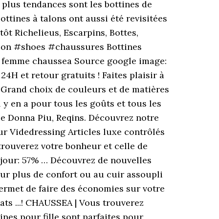
s plus tendances sont les bottines de
ttines à talons ont aussi été revisitées
ôt Richelieus, Escarpins, Bottes,
hion #shoes #chaussures Bottines
s femme chaussea Source google image:
H et retour gratuits ! Faites plaisir à
e. Grand choix de couleurs et de matières
l y en a pour tous les goûts et tous les
que Donna Piu, Reqins. Découvrez notre
r Videdressing Articles luxe contrôlés
trouverez votre bonheur et celle de
 jour: 57% … Découvrez de nouvelles
ur plus de confort ou au cuir assoupli
ermet de faire des économies sur votre
 ...! CHAUSSEA | Vous trouverez
ines pour fille sont parfaites pour