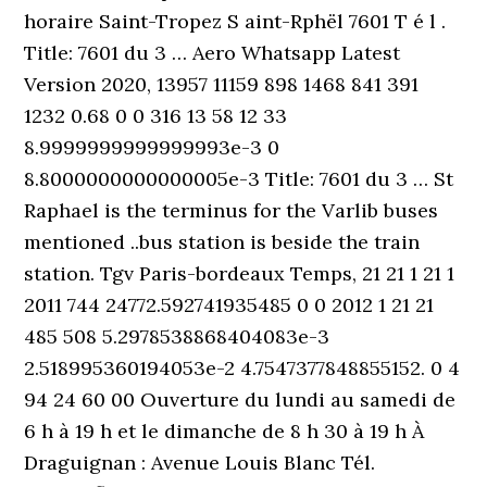
horaire Saint-Tropez S aint-Rphël 7601 T é l .
Title: 7601 du 3 … Aero Whatsapp Latest
Version 2020, 13957 11159 898 1468 841 391
1232 0.68 0 0 316 13 58 12 33
8.9999999999999993e-3 0
8.8000000000000005e-3 Title: 7601 du 3 … St
Raphael is the terminus for the Varlib buses
mentioned ..bus station is beside the train
station. Tgv Paris-bordeaux Temps, 21 21 1 21 1
2011 744 24772.592741935485 0 0 2012 1 21 21
485 508 5.2978538868404083e-3
2.518995360194053e-2 4.7547377848855152. 0 4
94 24 60 00 Ouverture du lundi au samedi de
6 h à 19 h et le dimanche de 8 h 30 à 19 h À
Draguignan : Avenue Louis Blanc Tél.