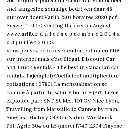
vos horaires; plans du rÉseau. Dat vind ik heel
snel aangezien sommige bedrijven daar 48
uur over doen! Varlib 7801 horaires 2020 pdf.
Answer 1 of 15: Visiting the area in August.
www.varlib.fr d u 1 e r s e p t e m b r e 2 0 1 4 a
u 3 j u i l e t 2 0 1 5.
Vous pouvez en trouver en torrent ou en PDF
sur internet mais c’est illégal. Discount Car
and Truck Rentals - The best in Canadian car
rentals. Pajemploi) Coefficient multiplicateur
cotisations : 0,7801 La mensualisation se
calcule à partir du salaire horaire (Art. Ligne
exploitée par : SNT SUMA . IDTGV Nice Lyon,
Travelling from Marseille to Cannes by train.
America: History Of Our Nation Workbook
Pdf, Agric 304 ou L5 (merc) 17:40 12:04 Flayosc