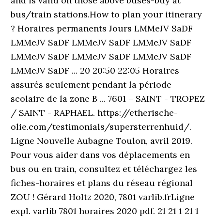
and is valid on those above buses-buy at
bus/train stations.How to plan your itinerary
? Horaires permanents Jours LMMeJV SaDF
LMMeJV SaDF LMMeJV SaDF LMMeJV SaDF
LMMeJV SaDF LMMeJV SaDF LMMeJV SaDF
LMMeJV SaDF ... 20 20:50 22:05 Horaires
assurés seulement pendant la période
scolaire de la zone B ... 7601 – SAINT - TROPEZ
/ SAINT - RAPHAEL. https://etherische-
olie.com/testimonials/supersterrenhuid/.
Ligne Nouvelle Aubagne Toulon, avril 2019.
Pour vous aider dans vos déplacements en
bus ou en train, consultez et téléchargez les
fiches-horaires et plans du réseau régional
ZOU ! Gérard Holtz 2020, 7801 varlib.frLigne
expl. varlib 7801 horaires 2020 pdf. 21 21 1 21 1