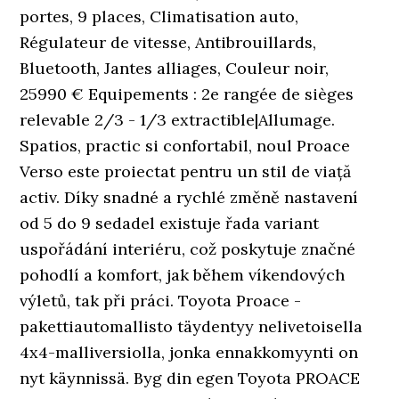
portes, 9 places, Climatisation auto,
Régulateur de vitesse, Antibrouillards,
Bluetooth, Jantes alliages, Couleur noir,
25990 € Equipements : 2e rangée de sièges
relevable 2/3 - 1/3 extractible|Allumage.
Spatios, practic si confortabil, noul Proace
Verso este proiectat pentru un stil de viață
activ. Díky snadné a rychlé změně nastavení
od 5 do 9 sedadel existuje řada variant
uspořádání interiéru, což poskytuje značné
pohodlí a komfort, jak během víkendových
výletů, tak při práci. Toyota Proace -
pakettiautomallisto täydentyy nelivetoisella
4x4-malliversiolla, jonka ennakkomyynti on
nyt käynnissä. Byg din egen Toyota PROACE