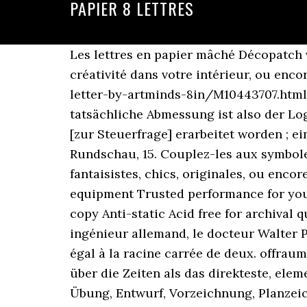
PAPIER 8 LETTRES
Les lettres en papier mâché Décopatch vous permettront de composer à votre grée toutes sortes de mots, phrases illustrant votre créativité dans votre intérieur, ou encore dans la vitrine d’un magasin. 8 X 5 1/2 X 1 IN. https://www.michaels.com/paper-mache-letter-by-artminds-8in/M10443707.html This online shop is using cookies to give you the best shopping experience. Die tatsächliche Abmessung ist also der Logarithmus der angeschriebenen Zahl. ein amtliches Papier; im Ministerium war ein Papier [zur Steuerfrage] erarbeitet worden ; ein Papier unterzeichnen; er hat alle Papiere (Unterlagen) vernichtet; in alten P Kölnische Rundschau, 15. Couplez-les aux symboles et chiffres en papier mâché Décopatch afin de mettre en forme des compositions fantaisistes, chics, originales, ou encore kitch. SFI Certified Formulated for high-speed and consistent printing in all office equipment Trusted performance for your most demanding office printing needs High opacity to prevent show-through on 2-sided copy Anti-static Acid free for archival quality Paper weight: 20 lb. Le format de papier international, a été développé en 1922 un ingénieur allemand, le docteur Walter Porstmann.. Il a établi que le rapport entre la longueur et la largeur de la feuille de base est égal à la racine carrée de deux. offraum 8 RAUMPLAN als pdf: Raumplan-Avantlalettre Franz Erhard Walther "Das Zeichnen hat sich über die Zeiten als das direkteste, elementarste und künstlerisch stabilste Ausdrucksmittel erwiesen: als Notation, Skizze, Schrift, Übung, Entwurf, Vorzeichnung, Planzeichnung, Konstruktionszeichnung, vorbereitende Studie, Mittel zur Formklärung, auch als eigenständige Werkformulierung. Daily Planners. If you don't get an e-mail with your access data, please make sure that you have already registered with us. Voir plus d'idées sur le thème lettre enveloppe, enveloppe, papier à lettre. Mit Duden Plus nutzen Sie unsere Online-Angebote ohne Werbeeinblendungen, mit Premium entdecken Sie das volle Potenzial unserer neuen Textprüfung: Der „Duden-Mentor“ schlägt Ihnen Synonyme vor und gibt Hinweise zum Schreibstil. aus Pflanzenfasern [mit Stoff- und Papierresten] durch Verfilzen und Verleimen hergestelltes, zu einer dünnen, glatten Schicht gepresstes Material, das vorwiegend zum Beschreiben und Bedrucken oder zum Verpacken gebraucht wird. Belles-lettres or belles lettres is a category of writing, originally meaning beautiful or fine writing. You're welcome! Dokument, Akte, Schriftstück, Schreiben, Urkunde, Niederschrift 2. stern.de, 16. Working days between 8:15 a.m. and 5:00 p.m. No charge for postage from a net value of the goods of 80 €, Printer paper in DIN A5 format - 148 x 210 mm, Printer paper in DIN A4 format - 210 x 297 mm, Printer paper in DIN A3 format - 297 x 420 mm, Printer paper in DIN A2 format - 420 x 594 mm, Printer paper in DIN A3+ format - 305 x 457 mm, Printer paper in DIN A3+ format - 329 x 483 mm, Printer paper in SRA3 format - 320 x 450 mm, Pantone Colour of the Year: Ultimate Grey & I