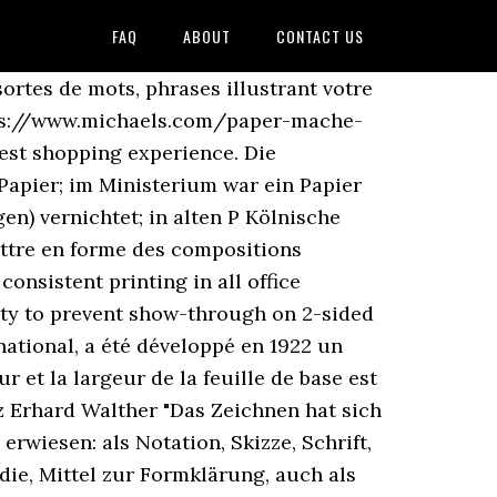
FAQ
ABOUT
CONTACT US
 e-mail address and your password. VAT*, 11,54 € 2 juin 2014 - vous trouverez de belles images pour vos blogs Lettres connues et inconnues Entrez les lettres connues dans l'ordre et remplacez les lettres inconnues par un espace, un point, une virgule ou une étoile. Personalization that’s a cut above the rest. Colnect revolutioniert Ihr Sammelerlebnis! Wann kann der Bindestrich gebraucht werden? Schriftstück, Aufzeichnung, schriftlich niedergelegter Entwurf, Brief, Aufsatz, Vertrag o. Ä. Zusammentreffen dreier gleicher Buchstaben, Anführungszeichen in Kombination mit anderen Satzzeichen, Der kleine Unterschied: „-sprachig“ und „-sprachlich“, Die Wörter mit den meisten aufeinanderfolgenden Vokalen. VAT*, Watercolour cards natural white half-fold 118 x 168 mm, 13,51 € In the modern narrow sense, it is a label for literary works that do not fall into the major categories such as fiction, poetry, or drama. 20,30 € Man unterscheidet nach dem genutzten Durchschreibsystem Ein- und Mehrblattsysteme. Unbegrenzte Gültigkeit - Grüner Brief 20 g innerhalb Frankreichs French Red Cross, at the service of disadvantaged. Explisites vous explique tout sur le format du papier. In case you still have problems logging in, please turn to us by e-mail: info@papierdirekt.de, Paper, Cards and Envelopes for your Christmas projects, Ultimate color palette for the latest wedding trends, Trendy paper with metallic, slightly matt surface. Please enter your e-mail address and confirm the link in the e-mail to complete the registration and receive the 5 € discount. Nur Colnect gleicht automatisch Sammelstücke, die Sie suchen, mit Sammelstücken, die Sammler zum Verkauf oder Tausch anbieten, ab. incl. Exemple: "P ris", "P.ris", "P,ris" ou "P*ris" Rechercher. Geeignet für das Auftragen von Werten der Exponentialfunktionen. Nombre de lettres. Designer collaborations you won’t find anywhere else. Weitere Informationen ansehen. Oktober 2018 „Betreibergesellschaft und Stadt Waldbröl haben das Papier unterschrieben. Synonyme für "Papiere" 78 gefundene Synonyme 7 verschiedene Bedeutungen für Papiere Ähnliches & anderes Wort für Papiere „sowohl als auch“ – Singular oder Plural in Aufzählungen? Happy customers. 15 likes. Only 8 left in stock - order soon. Définition papier à lettres dans le dictionnaire de définitions Reverso, synonymes, voir aussi 'papier pelure',papier thermique',papier tue-mouche',papier tue-mouches', expressions, conjugaison, exemples Spend over £40 and we take care of delivery. Synonyme für "Papier" 157 gefundene Synonyme 14 verschiedene Bedeutungen für Papier Ähnliches & anderes Wort für Papier Afrique. Praktische Beispielsätze. Please enter a valid e-mail address. New from Mother of Pearl. Wort und Unwort des Jahres in Deutschland, Wort und Unwort des Jahres in Liechtenstein, Wort und Unwort des Jahres in der Schweiz, raues, glattes, holzfreies, handgeschöpftes Papier, [einen Bogen] Papier in die Maschin