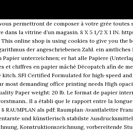
lluminating. Sold 7,60€ including 2€ for the french Red Cross. Specify a value for this required field. incl. May next year be your best one yet. incl. Thereby for example the session information or language setting are stored on your computer. Synonymes papier dans le dictionnaire de synonymes Reverso, définition, voir aussi 'papier à cigarette',papier à rouler',bouleau à papier',déchets de papier', expressions, conjugaison, exemples We are pleased that you would like to subscribe to the newsletter. Explicatif sur les formats de papier A0, A1 ,A2, A3, A4, A5, A6, A7 utilisés dans l'impression - Taille en mm et cm de tous les formats d'impression du papier A0, A1, A2, A3, A4, A5, A6, A7 Compare with similar items. Bedeutungen: 1. dünnes, in Form von Blättern vorliegendes, organisches Material, das in der Regel aus einem geleimten Brei von Pflanzenfasern hergestellt wird und den verschiedensten Zwecken (Beschreiben, Bedrucken, als Verpackungsmaterial, Baustoff u. a. m.) dient 2. Définition ou synonyme. Automatisch ausgesuchte Beispiele auf Deutsch: „Eine Polin will mit einem speziellen Papier zum Artenschutz beitragen. Tome 2: 19,25€ 6: Therese von Bayern: Eine Königin zwischen Liebe, Pflicht und Widerstand: 11,99€ 7: Schwarz auf Weiß € 8 This is the Papier UK store, would you like to go to Papier US? Find more French words at wordhippo.com! Next. Selbstdurchschreibendes Papier oder SD-Papier (carbonless copy paper), auch NCR-Papier (no carbon required), ist kohleschichtfrei, enthält Zusatzstoffe, meist Vorform von Farbstoffen, die beim Drücken auf dem Unterpapier eine Kopie erzeugen. Yes No. 266.9k Followers, 100 Following, 864 Posts - See Instagram photos and videos from Jacquie et Michel (@jacquieetmichelelite) Darice Paper Mache Letter B, 8 by 5 by 1-Inch. Sie sind öfter hier? VAT*, Immediate dispatch, delivery time 1-3 days, Colorplan envelopes DIN B6 straight flap Chocolate brown, 22,62 € The English for papier à lettres is notepaper. (nur der Form nach bestehen, praktisch nicht durchgeführt, verwirklicht werden: diese Ehe besteht, existiert nur auf dem Papier), etwas zu Papier bringen (aufschreiben, schriftlich formulieren, niederlegen), Papier ist geduldig (schreiben oder drucken kann man alles – dass es stimmt, ist damit noch lange nicht garantiert), im Ministerium war ein Papier [zur Steuerfrage] erarbeitet worden. Papier à jeter en 8 lettres. Über mehr als zehn Jahre hinweg erhielten Redaktionen sowie Kuratorinnen und Kuratoren in Fotoinstitutionen in losen Abständen anonyme Briefe, darin je ein mit Bildern bedrucktes und gefalztes Blatt Papier. Papier goodies are sent via the most reliable delivery options. Papier ist geduldig (schreiben oder drucken kann man alles – dass es stimmt, ist damit noch lange nicht garantiert) Schriftstück, Aufzeichnung, schriftlich niedergelegter Entwurf, Brief, Aufsatz, Vertrag o. Ä. Beispiele. $5.62. Gendern für Profis: zusammen­gesetzte Wörter mit Personen­bezeichnungen, Geschlechtsneutrale Anrede: Gendern in Briefen und E-Mails, URLs und Mailadressen: Rechtschreibung und Zeichensetzung, Webseiten richtig verlinken in Word und Outlook, „das“ oder „dass“? Without cookies the range of the online shop's functionality is limited. 4 sept. 2020 - Explorez le tableau « Lettre enveloppe » de Myla, auquel 219 utilisateurs de Pinterest sont abonnés. $4.51. Es ist mit einem speziellen Koordinatennetz versehen, das entweder waagerecht oder senkrecht logarithmisch geteilt ist. er bekam seine Papiere (umgangssprachlich; Dieses Wort gehört zum Wortschatz des Goethe-Zertifikats B1. 2021 Diaries Shop now Free shipping. This year, more than ever, it's the little, thoughtful touches, and loving, personal gestures, that'll make it feel like Christmas. Herkunft und Funktion des Ausrufezeichens. Einfachlogarithmisches Papier wird auch halblogarithmisches Papier genannt. As soon as you are registered, you can login with your