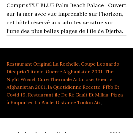
Compris.TUI BLUE Palm Beach Palace : Ouvert
sur la mer avec vue imprenable sur l'horizon,
cet hôtel réservé aux adultes se situe sur
l'une des plus belles plages de l'île de Djerba.
Restaurant Original La Rochelle
,
Coupe Leonardo
Dicaprio Titanic
,
Guerre Afghanistan 2001
,
The
Night Wiesel
,
Cure Thermale Arthrose
,
Guerre
Afghanistan 2001
,
la Quotidienne Recette
,
Ffbb Et
Covid 19
,
Restaurant île De Ré Gault Et Millau
,
Pizza
à Emporter La Baule
,
Distance Toulon Aix
,