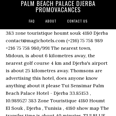
PALM BEACH PALACE DJERBA
PROMOVACANCES
FAQ
ABOUT
CONTACT US
383 zone touristique houmt souk 4180 Djerba
contact@magichotels.com (+216) 75 758 989
+216 75 758 980/991 The nearest town,
Midoun, is about 6 kilometres away, the
nearest golf course 4 km and Djerba's airport
is about 25 kilometres away. Thomsons are
advertising this hotel, does anyone know
anything about it please Tui Sensimar Palm
Beach Palace Hotel - Djerba 33.85153 ,
10.989527 383 Zone Touristique 4180 Houmt
El Souk , Djerba , Tunisia , 4180 show map The
transfer time is about 40 minutes. TUI BLUE