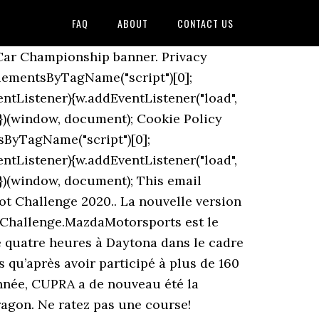
FAQ
ABOUT
CONTACT US
ération et leur travail acharné pour nous assurer que ces événements puissent être organisés et nous avons hâte de reprendre le chemin des Championnats Shannons Motorsport Australia cette année. L'ouverture du championnat devait se tenir à Eschdorf, au Luxembourg. « Calendrier révisé 2020 TCR / S5000 14/11/2020 au 15/11/2020. Originally due to start on 15 May at Ring Knutstorp and end on 4 October at Mantorp Park, the season start was postponed due to the COVID-19 pandemic. The TCR Japan’s finale takes place at Fuji; Louise Frost set to race in TCR Denmark with LM Racing; ... 2020 TCR Japan Suzuka. A revised calendar is due to be published sometime after Easter. Finale du championnat sur le circuit WE1R le 17/06. Les deux premières unités de la CUPRA Leon Competición, un véhicule basé sur la nouvelle CUPRA Leon, ont quitté l’usine de CUPRA Racing la semaine dernière en direction de l’Italie. 2020/12/15 - les jeunes pilotes en piste en f1, ce mardi a yas marina, aux cotÉs d’alonso, ... home » sport • tcr » naissance du championnat Électrique pure etcr. Date de début : mardi 3 mars 2020. Les grandes lignes du règlement de l’E TCR ont été annoncées au Salon de Genève. CHAMPIONNAT FORMULE RENAULT V8 3.5 Développée en partenariat avec Long Road Racing, partenaire de Mazda Motorsports aux USA, la nouvelle 3 TCR participera en janvier 2020 à sa première course dans le cadre du championnat IMSA Michelin Pilot Challenge. JOIN OUR NEWSLETTER. Récompenses : Alfa Romeo Giulietta TCR, 22 Pièces d'or, 100 000 R$ Date de début : jeudi 12 mars 2020. Podium du championnat NFR TCR 2020. TCR China a dévoilé un calendrier révisé pour la saison 2020 qui comprend six événements, tous dans le cadre des réunions de course du Championnat de Chine des voitures de tourisme. Le calendrier 2017 du championnat TCR International Series a été dévoilé, avec pour la première fois une étape dans les rues de la principauté en ouverture de la Formule 1. John Filippi vice-champion d’Europe TCR 2020. Isac Aronsson is set to debut with his family team, Isac's Racing. IP maximum requis : 47,1 The following teams and drivers are set to compete in the 2020 season: The following 4 rounds are scheduled to take place in 2020: Championship points were awarded on the results of each race at each event as follows: "2020 STCC TCR Scandinavia Touring Car Championship", STCC TCR Scandinavia Touring Car Championship, "TCR Scandinavia targeting 24-car grid, and will rename back to STCC", "TCR Scandinavia unveils new calendar and promoter for 2020", "STCC TCR Scandinavia confirm postponed season start", "Andreas Wernersson wins final race, Dahlgren takes title", "PWR Racing confirm Rober