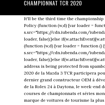
CHAMPIONNAT TCR 2020
It'll be the third time the championship has run under the STCC TCR Scandinavia Touring Car Championship banner. Privacy Policy (function (w,d) {var loader = function () {var s = d.createElement("script"), tag = d.getElementsByTagName("script")[0]; s.src="https://cdn.iubenda.com/iubenda.js"; tag.parentNode.insertBefore(s,tag);}; if(w.addEventListener){w.addEventListener("load", loader, false);}else if(w.attachEvent){w.attachEvent("onload", loader);}else{w.onload = loader;}})(window, document); Cookie Policy (function (w,d) {var loader = function () {var s = d.createElement("script"), tag = d.getElementsByTagName("script")[0]; s.src="https://cdn.iubenda.com/iubenda.js"; tag.parentNode.insertBefore(s,tag);}; if(w.addEventListener){w.addEventListener("load", loader, false);}else if(w.attachEvent){w.attachEvent("onload", loader);}else{w.onload = loader;}})(window, document); This email address is being protected from spambots. La Mazda3 TCR participera à l’IMSA Michelin Pilot Challenge 2020.. La nouvelle version 2020 de la Mazda 3 TCR participera pour la première fois au concours IMSA Michelin Pilot Challenge.MazdaMotorsports est le dernier grand constructeur OEM à dévoiler un candidat au TCR.Une course d’endurance de quatre heures à Daytona dans le cadre de la Rolex 24 à Daytona, le week-end de … Accueil Actualité CUPRA TCR 2020 : ... Rappelons qu’après avoir participé à plus de 160 courses de championnats et séries mondiaux, continentaux et nationaux différents cette année, CUPRA a de nouveau été la marque de voitures de tourisme la plus titrée avec 70 victoires. Motorland Aragon WTCR Aragon. Ne ratez pas une course! Découvrez le calendrier et les résultats en direct : Championnat sur Eurosport. 2020 TCR Italy Imola 2. Aransas Pass, TX MAP Date de fin : samedi 21 mars 2020. Restez connecté à Pilote-de-Course.com afin de suivre la saison 2020 du Championnat du Monde de F1 et retrouvez le calendrier complet des circuits sur votre site préféré. MAP, LE MATIN 09 novembre 2020 à 14:36 Le pilote marocain Mehdi Bennani s'est proclamé champion de la TCR Europe 2020 en terminant deuxième lors de la Course 2 de l’étape qui s'est déroulée ce weekend sur le circuit de Jarama, une piste de course de Formule 1 située à San Sebastián de los Reyes au nord de Madrid. 15-16-17 November 2019 Race results. Le pilote Marocain Mehdi Bennani (Audi RS 3 LMS TCR – Comtoyou Racing) a sécurisé le titre 2020 en TCR Europe, Comtoyou Racing se souviendra longtemps de cette finale 2020 du TCR Europe sur le circuit de Jarama en Espagne. Kågered Racing is set to expand their operation to three cars. All times are in local time zone. Navigation 2018 2020 modifier La saison 2019 de la coupe du monde FIA des voitures de tourisme (World Touring Car Cup) est la 5 e saison de la coupe du monde des voitures de tourisme (WTCR) et la 2 e depuis le retour de la série en 2018 . 04-05-06 October 2019 Race results. November 28 – 29, 2020. IP maximum requis : 63,7 . Tuttle’s Grocery & Market – Stanley Tuttle. L’annulation des 24 Heures de Zolder, initialement programmées le week-end prochain, met un terme prématuré au Belcar Endurance Championship 2020. It'll be the third time 