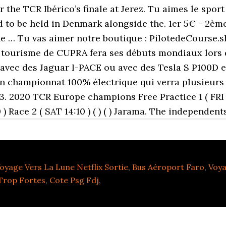
oyage Vers La Lune Netflix Sortie
,
Bus Aéroport Faro
,
Voya
Trop Fortes
,
Cote Psg Fdj
,