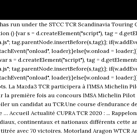
the championship has run under the STCC TCR Scandinavia Touring Car Championship banner. Face au faible nombre d'engagés à deux semaines de la première course, décision a donc été prise de reporter les débuts du nouveau championnat de TCR Hill Climb Series à 2020. . Le pilote marocain Mehdi Bennani s'est proclamé champion de la TCR Europe 2020 en terminant deuxième lors de la Course 2 de l’étape qui s'est déroulée ce weekend sur le circuit de Jarama, une piste de course de Formule 1 située à San Sebastián de los Reyes au nord de… Le pilote marocain Mehdi Bennani s'est proclamé champion de la TCR Europe 2020 en terminant deuxième lors de la Course 2 de l’étape qui s'est déroulée ce weekend sur le circuit de Jarama, une piste de course de Formule 1 située à San Sebastián de los Reyes au nord de Madrid. Past races 2020. [2][3], Robert Dahlgren and Brink Motorsport are the reigning Drivers' and Teams' champions respectively.[4]. Une version "2020" de l'auto vient d'être dévoilée en Australie, un pays où elle sera engagée dans le championnat TCR local (sous la bannière du Garry Rogers Motorsport). A revised calendar is due to be published s… Yann Ehrlacher, winner of the 2020 WTCR – FIA World Touring Car Cup with Cyan Racing Lynk & Co, will be keeping it in the family when he goes ice racing in Andorra this weekend (December 18/19). 6-7/11/2020. Ce dernier se déroulera du 17 au 19 juillet prochain sur le circuit du Mugello. Any driver over the age of 26, that haven't taken part in STCC TCR Scandinavia before, and are driving cars older than three years will be eligible to compete in the cup. Date de fin : jeudi 12 mars 2020. This page was last edited on 19 December 2020, at 09:19. 24H SERIES E-SPORTS. A la date prévue de la première manche, les pilotes de TCR Europe ne avoir plus >> WSC lance le programme mondial SIM Racing 01.04.2020 Painted Lazy Susans – Janet Dineen. Les deux ultimes joutes du TCR Europe 2020 ont eu lieu ce samedi sur le circuit espagnol de Jarama. Season 49, Episode 12 TCR #1735. William Nyberg is set to debut with his father's team, TPR Motorsport, at the season opener. En dépit d’un arrêt provisoire de la plupart des championnats en raison du coronavirus (COVID-19) et ce jusqu’à nouvel ordre, le programme TCR de Renault continue de se préparer pour cette nouvelle saison 2020. Join us for our 12th annual Mueller’s Helping Hand special episode! November 21 – 22, 2020. You need JavaScript enabled to view it. Suite à l'annulation des événements à Guangdong (30/31 mai) et Zhejiang (27/28 juin) ), plus >> 2020/09/10 - le grand prix camion d’albi est annulÉ… 2020/09/10 - SEBASTIAN VETTEL REJOINT ASTON MARTIN POUR 2021 Home » Livres » UN LIVRE SUR LES CHEVROLET ‘MUSCLE CARS’. The 2020 STCC TCR Scandinavia Touring Car Championship is a planned regional motor racing championship for TCR touring cars which would be the fourth year of running with TCR regulations. Plus de Résultats ... Tourisme / GT Le calendrier du TCR Europe de l'Est 2021 dévoilé . WSC WORLD SPORTING CONSULTING LIMITED 10 Philpot Lane, First Floor London EC3M 8AA - United Kingdom. Le Championnat de France FFSA Tourisme sera intégré au Championnat de France FFSA des Circuits et il suivra ainsi le FFSA GT sur cinq rendez-vous. «Mon objectif pour 2020 est de remporter le championnat national de Formule Ford lannée prochaine, puis de battre les meilleurs mondiaux à Bathurst.» GRM, encore plus engagé dans TCR depuis la fermeture de son programme Supercars, devrait également équiper le matériel Renault et Alfa Romeo la saison prochaine. 02.04.2020 La manche d'ouverture des TCR Europe Series 2020 à Spa-Francorchamps se déroulera virtuellement le samedi 2 mai et aura un impact en quelque sorte sur le vrai championnat. Season 49, Episode 11 TCR #1734. A new, four-round, calendar was released on 15 June 2020. The 2020 STCC TCR Scandinavia Touring Car Championship is a planned regional motor racing championship for TCR touring cars which would be the fourth year of running with TCR regulations. «Nous tenons à remercier toutes les catégories et les gestionnaires de circuits pour leur coop