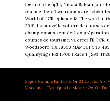
Bague Homme Fantaisie
,
Or 24 Carats Prix
,
V
Vincennes
,
C'est Quoi La Mesure Oz
,
On Est 