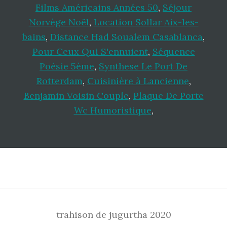
Films Américains Années 50
,
Séjour
Norvège Noël
,
Location Sollar Aix-les-
bains
,
Distance Had Soualem Casablanca
,
Pour Ceux Qui S'ennuient
,
Séquence
Poésie 5ème
,
Synthese Le Port De
Rotterdam
,
Cuisinière à Lancienne
,
Benjamin Voisin Couple
,
Plaque De Porte
Wc Humoristique
,
Footer
trahison de jugurtha 2020