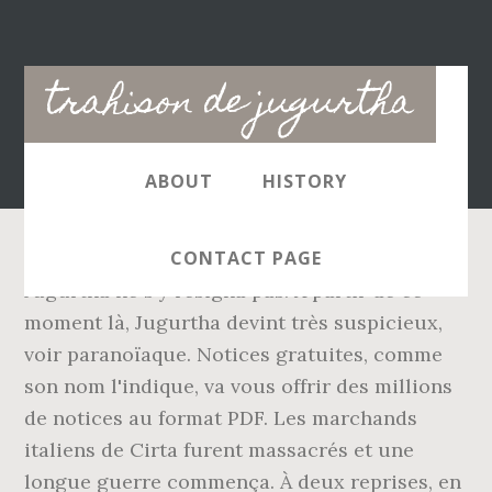
Main
trahison de jugurtha
navigation
ABOUT
HISTORY
CONTACT PAGE
Jugurtha ne s'y résigna pas. À partir de ce
moment là, Jugurtha devint très suspicieux,
voir paranoïaque. Notices gratuites, comme
son nom l'indique, va vous offrir des millions
de notices au format PDF. Les marchands
italiens de Cirta furent massacrés et une
longue guerre commença. À deux reprises, en