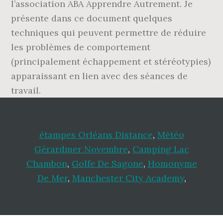
étampes Orléans Distance
,
Météo
Gérardmer Novembre
,
Camping Lac
Chambon
,
Golfe De Sagone
,
Homonyme
De Mer
,
Manchester City Academy
,