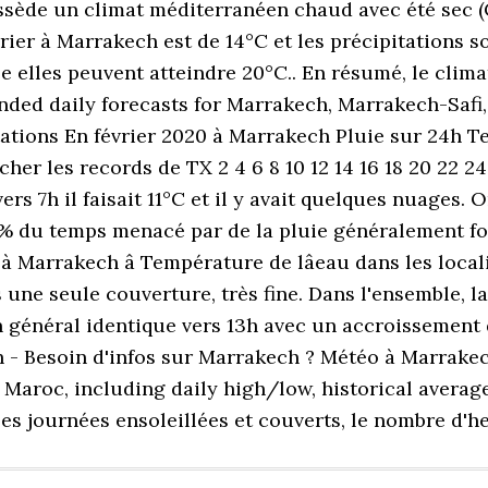
sède un climat méditerranéen chaud avec été sec (C
ier à Marrakech est de 14°C et les précipitations 
e elles peuvent atteindre 20°C.. En résumé, le clima
ded daily forecasts for Marrakech, Marrakech-Safi
itations En février 2020 à Marrakech Pluie sur 24h
her les records de TX 2 4 6 8 10 12 14 16 18 20 22 24
ers 7h il faisait 11°C et il y avait quelques nuages.
 14 % du temps menacé par de la pluie généralement
 Marrakech â Température de lâeau dans les local
s une seule couverture, très fine. Dans l'ensemble, 
en général identique vers 13h avec un accroissement
 - Besoin d'infos sur Marrakech ? Météo à Marrakec
 Maroc, including daily high/low, historical averag
, les journées ensoleillées et couverts, le nombre d'