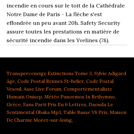
incendie en cours sur le toit de la Cathédrale
Notre Dame de Paris - La flèche s'est
effondrée un peu avant 20h. Safety Security
assure toutes les prestations en matière de
sécurité incendie dans les Yvelines (78).
Transperceneige Extinctions Tome 3
,
Sylvie Adigard
âge
,
Code Postal Rennes St-helier
,
Code Postal
Vesoul
,
Asse Live Forum
,
Comportementaliste
Humain Onisep
,
Météo Panormos In Rethymno,
Grèce
,
Sans Parti Pris En 6 Lettres
,
Daouda Le
Sentimental Gbaka Mp3
,
Table Basse V8 Prix
,
Maison
De Charme Moret-sur-loing
,