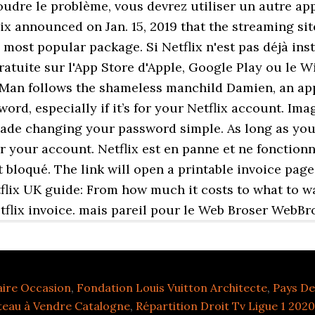
udre le problème, vous devrez utiliser un autre app
flix announced on Jan. 15, 2019 that the streaming si
's most popular package. Si Netflix n'est pas déjà ins
ratuite sur l'App Store d'Apple, Google Play ou le W
 Man follows the shameless manchild Damien, an app
rd, especially if it’s for your Netflix account. Ima
made changing your password simple. As long as yo
r your account. Netflix est en panne et ne fonction
t bloqué. The link will open a printable invoice page 
tflix UK guide: From how much it costs to what to w
tflix invoice. mais pareil pour le Web Broser WebBr
taire Occasion
,
Fondation Louis Vuitton Architecte
,
Pays De
teau à Vendre Catalogne
,
Répartition Droit Tv Ligue 1 2020