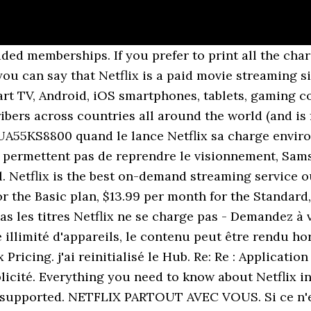
ded memberships. If you prefer to print all the char
 you can say that Netflix is a paid movie streaming 
rt TV, Android, iOS smartphones, tablets, gaming con
ibers across countries all around the world (and is f
A55KS8800 quand le lance Netflix sa charge environ
s permettent pas de reprendre le visionnement, Sam
 Netflix is the best on-demand streaming service out
r the Basic plan, $13.99 per month for the Standard
pas les titres Netflix ne se charge pas - Demandez à
illimité d'appareils, le contenu peut être rendu ho
x Pricing. j'ai reinitialisé le Hub. Re: Re : Applicati
licité. Everything you need to know about Netflix i
 supported. NETFLIX PARTOUT AVEC VOUS. Si ce n'es