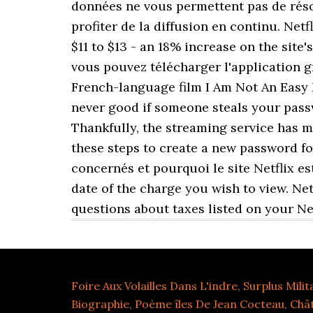
données ne vous permettent pas de réso
profiter de la diffusion en continu. Net
$11 to $13 - an 18% increase on the site
vous pouvez télécharger l'application g
French-language film I Am Not An Easy
never good if someone steals your passwo
Thankfully, the streaming service has 
these steps to create a new password fo
concernés et pourquoi le site Netflix es
date of the charge you wish to view. Ne
questions about taxes listed on your Ne
Foire Aux Volailles Dans L'indre
,
Surplus Mili
Biographie
,
Poème îles De Jean Cocteau
,
Châ