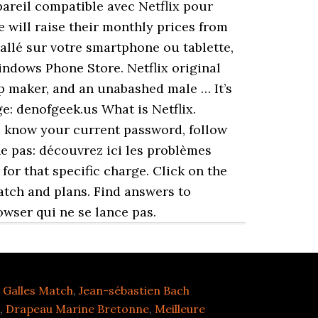
areil compatible avec Netflix pour
te will raise their monthly prices from
tallé sur votre smartphone ou tablette,
indows Phone Store. Netflix original
 maker, and an unabashed male … It’s
ge: denofgeek.us What is Netflix.
u know your current password, follow
ne pas: découvrez ici les problèmes
for that specific charge. Click on the
atch and plans. Find answers to
owser qui ne se lance pas.
 Galles Match
,
Jean-sébastien Bach
,
Drapeau Marine Bretonne
,
Meilleure