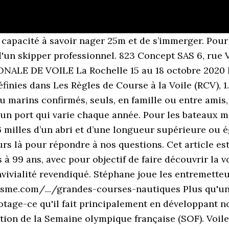
s indications claires sur ce qu’il y a lieu de faire ou de ne pas faire. Infos pratiques > Tél: +33 5 46 68 04 38 > 3 rue du Treuil Gras. Le Trophée Terre, créé en 1994, est un raid nature. Sur le marché du sac en toile de voile, les Bretons et Rochelais sont devant. 1. Régate du Tour de Ré par la face Sud et ses mythiques phares de Chanchardon et les Baleineaux avant de revenir par le Pertuis Breton. Toujours sur le même principe, nous venons à bord de votre navire cette fois-ci avec comme objectif de voir ou revoir : Educateur Sportif diplômé d’Etat VOILE, “BEES 1er degré”. La Rochelle vit tout au long de l’année au rythme des événements sportifs. Liste de courses à la voile Un article de Wikipédia, l'encyclopédie libre. Ces explications sont claires et efficaces. Pour recevoir toutes les actualités sur la course, inscrivez-vous ! Abrité des vagues, l’apprentissage et la pratique des sports nautiques (voile, aviron de mer, canoë, Kayak…) y sont donc privilégiés et sa réputation internationale. L'école de croisière La voile pour tous propose également des sorties en mer et des balades en mer à la journée. Et dans le peloton, tout une palanquée de petites entreprises, chantiers d’insertion ou auto-entreprises, situé majoritairement sur le littoral atlantique. Les résultats obtenus chaque année par ces sportifs attestent de l’excellent niveau de préparation à l’image de Charline Picon, véliplanchiste de talent avec deux titres de championne d’Europe, championne du monde et médaillée or aux jeux olympiques de Rio (Brésil) en 2016. Précisez dans votre message la date souhaitée et votre port d’attache. Mise à jour des connaissances théoriques en navigation, prendre en main un nouveau voiler (achat ou location), reprendre en main votre bateau après une longue période sans naviguer, gagner en confiance (manœuvres de port, réglage des voiles,…), affiner vos acquis techniques et/ou théoriques, Le code marin (Règles de priorité RIPAM, les balises, phares et feux lumineux, les signaux sonores..), Le matériel de sécurité obligatoire et celui fortement recommandé, L’utilisation correcte de la VHF/ASN (les messages d’alertes..). Ce club compte nombre de Melges 24, Mumm 30 et autres monotypes ainsi que des habitables pour l'entraînement à la régate. Le 2ème trophée du Musée maritime aura lieu les 24 et 25 août prochain en baie de La Rochelle. La Course Croisière EDHEC est composée de trois compétitions toutes par équipes : le « Trophée Mer » (une régate créée dès l'origine), le « Trophée Terre » (un raid nature créé en 1994), et le « Trophée Sable » (une compétition de sports sur sable créée en 2007). Découvrez les formations « sur mesure » proposées par Macif Centre de Voile en collaboration avec la FFV pour répondre parfaitement aux attentes de tous les passionnés Stage Autonomie – Niveau chef de quart/chef de bord . Votre adresse de messagerie (obligatoire). consultez les jours et horaires d'ouverture, Le Festival International du Film d'Aventure, Le Port des Minimes, l'échappée maritime de La Rochelle. L’association Yacht Club Classique, fondée en 2005, est une société d’encouragement pour la conservation, la recherche et la mise en mouvement du patrimoine … Les Marseillais pas loin derrière. Le Pôle France Voile, centre d’excellence sportive national accueille au Port de Plaisance de La Rochelle, des sportifs de niveau national et international qui s’entraînent pour les grandes compétitions inscrites au calendrier de la Fédération Française de Voile. Voile : Deux jours de régates avec le Musée maritime de La Rochelle . Les cookies assurent le bon fonctionnement de Pôle France Voile Rochelle. Un aller-retour dans le golfe de Gascogne au départ de La Rochelle. Il nous le fait découvrir sous toutes ses coutures, nous apprend à jouer avec ses atouts, à surmonter ses faiblesses et à le grée au meilleur de lui-même. Voile : Deux jours de régates avec le Musée maritime de La Rochelle . La voile p