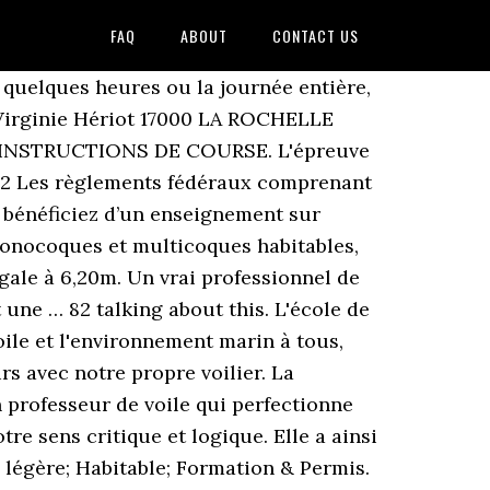
FAQ
ABOUT
CONTACT US
our tous : école de croisière et école de voile à La Rochelle propose pour apprendre à naviguer, des stages formation voile croisière sur bateaux habitables et des locations bateaux avec skipper. Apprenez à naviguer en CONFIANCE, à être un RESPONSABLE de bord COMPETENT, apte à prendre LES BONNES DECISIONS pour votre plus grande JOIE et celle de l’équipage! Guide d’écoles de Char à Voile dans La Rochelle.Consultez les prix, modalités et obtenez les meilleures offres à travers des différents centres de Char à Voilez dans La Rochelle.Tous les cours de Char à Voile dans La Rochelle pour apprendre et perfectionner votre technique. En 2009, à La Rochelle, la compétition accueille le chanteur Tété. L'association. LE CNA est un club de voile légère et de planche à voile, ouvert à toutes et tous. Plus de 150 équipes de quatre à cinq personnes2 participent à … La Mini Transat est une course de 4050 milles nautiques en solitaire sur les plus petits bateaux de course au large de seulement 6.50m de long. La Société des Régates Rochelaises organise pour la deuxième année consécutive la Gascogne 45/5. En 2016, le Collectif de La Rochelle a été sélectionné par la Classe Mini pour organiser les éditions 2017 et 2019 de la Mini Transat, une course réalisée avec les plus petits bateaux de la course au large… des bateaux de 6,50 mètres ! Comment faire vivre ou revivre ces beaux bateaux que des « architectes-artistes » et des constructeurs passionnés ont su faire naître durant un siècle à partir des dernières décennies du XIX ème siècle ?. Vous naviguerez sur divers supports : catamaran, dériveurs, planche à voile, paddle, kayak… Notre équipe vous accueil pour des stages, cours particuliers, locations… Stéphane est un marin chevronné, prioritairement soucieux de la sécurité des hommes et des femmes présent.e.s à bord du bateau, et du bateau lui-même. Pour recevoir toutes les actualités sur la course, inscrivez-vous ! Le Centre Nautique d’Angoulins propose des stages de voile des vacances de Pâques jusqu’aux vacances de la Toussaint, soit de Mars à Novembre.. Ces stages s’adressent aux enfants à partir de 5 – 6 ans, aux jeunes jusqu’à 14 – 15 ans, aux ados et aux adultes. Ce club compte nombre de Melges 24, Mumm 30 et autres monotypes ainsi que des habitables pour l'entraînement à la régate. Tour à tour port d’escale et de départ des plus illustres courses au large (Velux 5 Oceans, Solitaire du Figaro…) elle est aussi devenue une référence pour l’organisation d’épreuves de championnat du monde, en particulier en voile légère olympique. Cette transatlantique est un défi proposé aux voiliers engagés sur la Route du Rhum. Fin connaisseur du plan d’eau qui entoure l’île de Ré, Stéphane sait parfaitement quelle destination choisir pour profiter, au mieux et en toute sécurité, de chaque sortie, en fonction du vent, de la marée et des courants. La course ? A La Rochelle, la voilerie Incidence Sails surfe sur le Vendée Globe Quatre bateaux du tour du monde en solitair