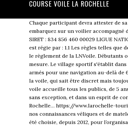
COURSE VOILE LA ROCHELLE
Chaque participant devra attester de sa capacité à savoir nager 25m et de s’immerger. Pour quelques heures ou la journée entière, embarquez sur un voilier accompagné d'un skipper professionnel. 823 Concept SAS 6, rue Virginie Hériot 17000 LA ROCHELLE SIRET : 834 856 460 00029 LIGUE NATIONALE DE VOILE La Rochelle 15 au 18 octobre 2020 INSTRUCTIONS DE COURSE. L'épreuve est régie par : 1.1 Les règles telles que définies dans Les Règles de Course à la Voile (RCV), 1.2 Les règlements fédéraux comprenant le règlement de la LNVoile. Débutants ou marins confirmés, seuls, en famille ou entre amis, bénéficiez d’un enseignement sur mesure. Le village sportif s'établit dans un port qui varie chaque année. Pour les bateaux monocoques et multicoques habitables, armés pour une navigation au-delà de 6 milles d’un abri et d’une longueur supérieure ou égale à 6,20m. Un vrai professionnel de la voile, qui sait être discret mais toujours là pour répondre à nos questions. Cet article est une … 82 talking about this. L'école de voile accueille tous les publics, de 5 ans à 99 ans, avec pour objectif de faire découvrir la voile et l'environnement marin à tous, sans exception, et dans un esprit de convivialité revendiqué. Stéphane joue les entremetteurs avec notre propre voilier. La Rochelle… https://www.larochelle-tourisme.com/.../grandes-courses-nautiques Plus qu'un professeur de voile qui perfectionne nos connaissances véliques et de matelotage-ce qu'il fait principalement en développant notre sens critique et logique. Elle a ainsi été choisie, depuis 2012, pour l’organisation de la Semaine olympique française (SOF). Voile légère; Habitable; Formation & Permis. La voile légère est également un des pôles de ce centre. Défilez horizontalement + Equitation + Fort Boyard. En famille, à deux ou en solo... Retrouvez des idées avisées pour satisfaire toutes vos envies. Pôle France et Espoirs Voile La Rochelle. La Rochelle : Gascogne 45/5, une course de voile dans le golfe de Gascogne La Société des Régates Rochelaises organise pour la deuxième année consécutive la Gascogne 45/5. Les conceptions des voiles d’ombrage à La Rochelle de la marque Solamena se caractérisent par une grande facilité d’installation, une bonne résistance aux UV, une garantie de 5 ans contre le déchirement, ainsi qu’une garantie de 15 ans contre les UV. Ernst & Young devient son partenaire officiel, à la place de HSBC. C’est une association loi 1901 fondée en 1976 au sud de la Rochelle, à la pointe du Chay. Licence FFVoile annuelle ou journalière et certificat médical obligatoire (mentionnant Pratique à la Voile en compétition)… Le départ de la Drheam Cup 2020 sera donné ce dimanche 19 juillet au large de Cherbourg. Découvrir la course. Constituée au départ d’une poignée de passionnés et d’une cabane en bois, l’association compte aujourd’hui plus d’une centaine de licenciés et fait naviguer près de 2.000 personnes sur l’année. La Rochelle, Charente-Maritime (17). Il prend soin de laisser à chacun le temps d’expérimenter les réactions du bateau et donne de